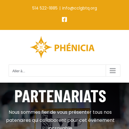
Passer
514 522-1885
|
info@cclgbtq.org
au
Facebook
contenu
Aller à...
PARTENARIATS
Nous sommes fier de vous présenter tous nos
patenaires qui collaborent pour cet évènement
incroyable